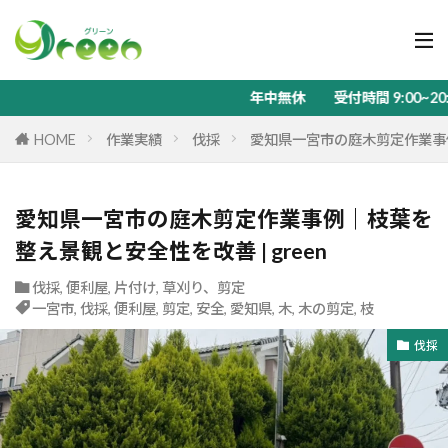
年中無休 受付時間 9:00~20:00 メールによる
HOME
作業実績
伐採
愛知県一宮市の庭木剪定作業事例｜
愛知県一宮市の庭木剪定作業事例｜枝葉を
整え景観と安全性を改善 | green
伐採
,
便利屋
,
片付け
,
草刈り、剪定
一宮市
,
伐採
,
便利屋
,
剪定
,
安全
,
愛知県
,
木
,
木の剪定
,
枝
伐採