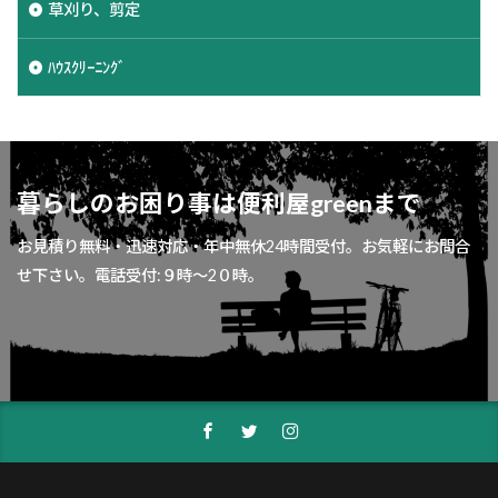
草刈り、剪定
ﾊｳｽｸﾘｰﾆﾝｸﾞ
暮らしのお困り事は便利屋greenまで
お見積り無料・迅速対応・年中無休24時間受付。お気軽にお問合
せ下さい。電話受付:９時～2０時。