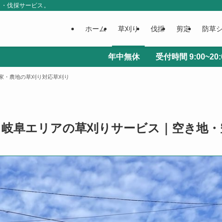
り・伐採サービス。
ホーム
草刈り
伐採
剪定
防草
年中無休 受付時間 9:00~20:00 メールによるお
家・農地の草刈り対応草刈り
・岐阜エリアの草刈りサービス｜空き地・