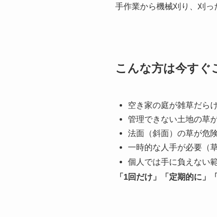
手作業から機械刈り、刈っ
こんな方は今すぐ
空き家の庭が雑草だら
管理できない土地の草
法面（斜面）の草が危
一時的な人手が必要（
個人では手に負えない
「1回だけ」「定期的に」